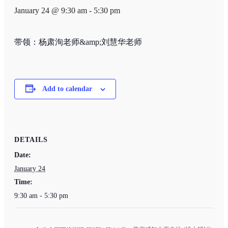
January 24 @ 9:30 am
-
5:30 pm
带领：杨肃洵老师&amp;刘慧华老师
Add to calendar
DETAILS
Date:
January 24
Time:
9:30 am - 5:30 pm